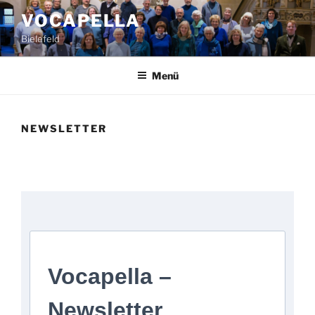
Zum
VOCAPELLA
Inhalt
Bielefeld
springen
Menü
NEWSLETTER
Vocapella –
Newsletter