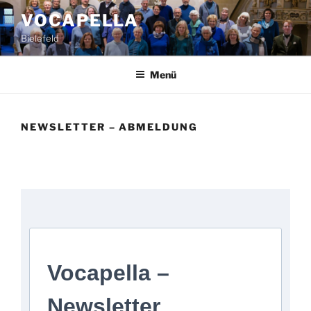
Zum
VOCAPELLA
Inhalt
Bielefeld
springen
Menü
NEWSLETTER – ABMELDUNG
Vocapella –
Newsletter