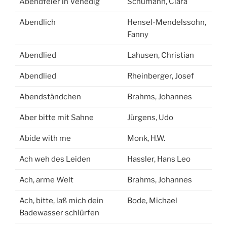
Abendfeier in Venedig
Schumann, Clara
Abendlich
Hensel-Mendelssohn,
Fanny
Abendlied
Lahusen, Christian
Abendlied
Rheinberger, Josef
Abendständchen
Brahms, Johannes
Aber bitte mit Sahne
Jürgens, Udo
Abide with me
Monk, H.W.
Ach weh des Leiden
Hassler, Hans Leo
Ach, arme Welt
Brahms, Johannes
Ach, bitte, laß mich dein
Bode, Michael
Badewasser schlürfen