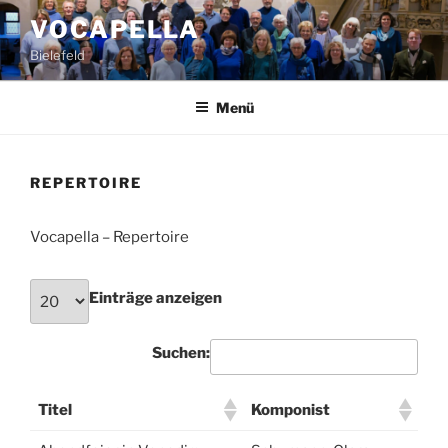
Zum
VOCAPELLA
Inhalt
Bielefeld
springen
Menü
REPERTOIRE
Vocapella – Repertoire
Einträge anzeigen
Suchen:
Titel
Komponist