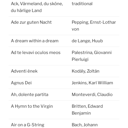
Ack, Värmeland, du sköne,
traditional
du härlige Land
Ade zur guten Nacht
Pepping, Ernst-Lothar
von
A dream within a dream
de Lange, Huub
Ad te levavi oculos meos
Palestrina, Giovanni
Pierluigi
Adventi ènek
Kodály, Zoltán
Agnus Dei
Jenkins, Karl William
Ah, dolente partita
Monteverdi, Claudio
A Hymn to the Virgin
Britten, Edward
Benjamin
Air on a G-String
Bach, Johann