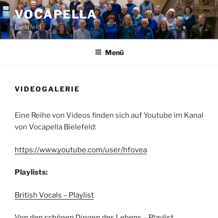
Zum
VOCAPELLA
Inhalt
Bielefeld
springen
Menü
VIDEOGALERIE
Eine Reihe von Videos finden sich auf Youtube im Kanal
von Vocapella Bielefeld:
https://www.youtube.com/user/hfovea
Playlists:
British Vocals – Playlist
Von den schönen Dingen des Lebens – Playlist