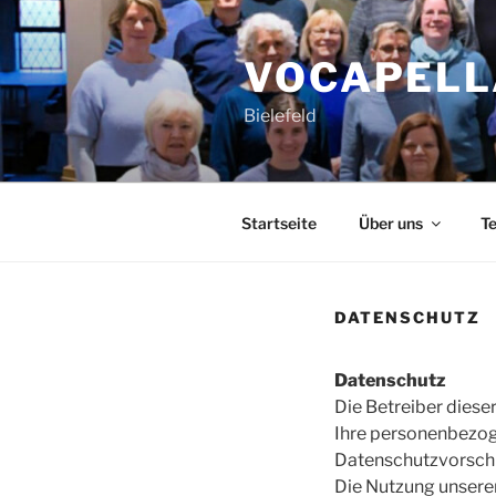
Zum
Inhalt
VOCAPELL
springen
Bielefeld
Startseite
Über uns
T
DATENSCHUTZ
Datenschutz
Die Betreiber diese
Ihre personenbezog
Datenschutzvorschr
Die Nutzung unsere