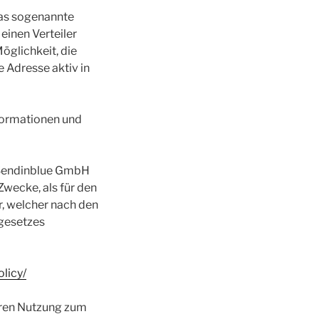
das sogenannte
einen Verteiler
öglichkeit, die
 Adresse aktiv in
formationen und
 Sendinblue GmbH
Zwecke, als für den
er, welcher nach den
gesetzes
licy/
deren Nutzung zum