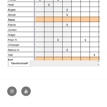
@vocapellabielefeld
YouTube
–
hfovea