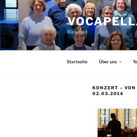
Zum
Inhalt
VOCAPELL
springen
Bielefeld
Startseite
Über uns
T
KONZERT – VON
02.03.2014