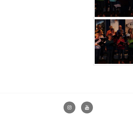
@vocapellabielefeld
YouTube
–
hfovea