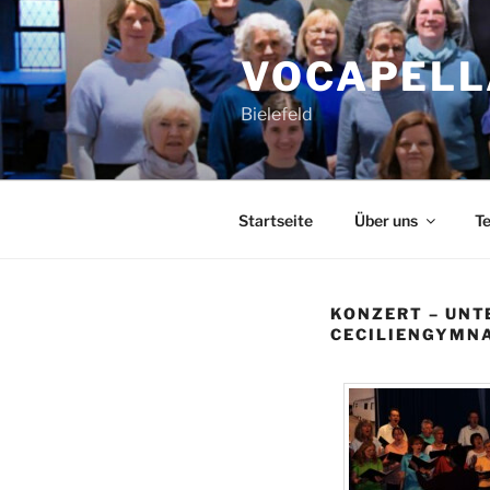
Zum
Inhalt
VOCAPELL
springen
Bielefeld
Startseite
Über uns
T
KONZERT – UNTE
CECILIENGYMNA