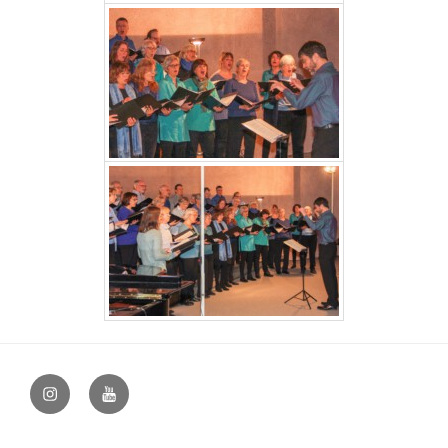
@vocapellabielefeld
YouTube
–
hfovea