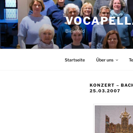
Zum
Inhalt
VOCAPELL
springen
Bielefeld
Startseite
Über uns
T
KONZERT – BAC
25.03.2007