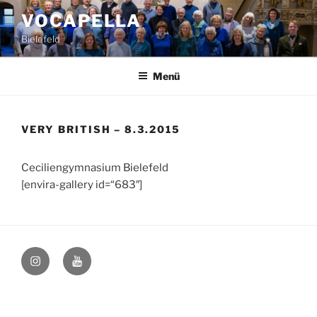
Zum
VOCAPELLA
Inhalt
Bielefeld
springen
Menü
VERY BRITISH – 8.3.2015
Ceciliengymnasium Bielefeld
[envira-gallery id=“683″]
@vocapellabielefeld
YouTube
–
hfovea