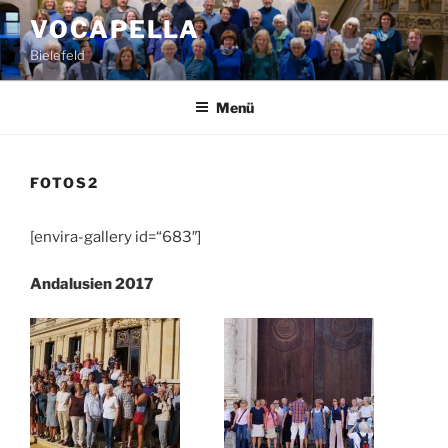
Zum
VOCAPELLA
Inhalt
Bielefeld
springen
Menü
FOTOS2
[envira-gallery id=“683″]
Andalusien 2017