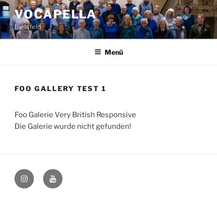
Zum
VOCAPELLA
Inhalt
Bielefeld
springen
Menü
FOO GALLERY TEST 1
Foo Galerie Very British Responsive
Die Galerie wurde nicht gefunden!
@vocapellabielefeld
YouTube
–
hfovea