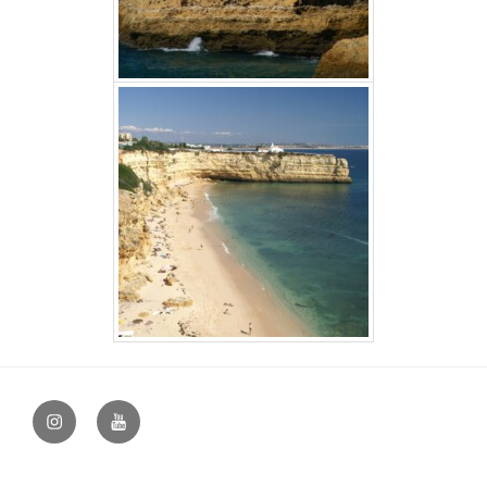
@vocapellabielefeld
YouTube
–
hfovea